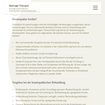
Baitinger Therapie
Praxisgemeinschaft für
Homöopathie und Psychotherapie
Homöopathie
Homöopathie berührt!
Schädliche Arzneiwirkungen sind mit nachhaltigen Verletzungen vergleichbar, deren
Auswirkungen
bis ans Lebensende bestehen können und zur Entwicklung einer
chronischen Krankheit beitragen. Diese Erfahrung führte zur Entwicklung der
Homöopathie. Dazu gehört ein allgemeines Verständnis dessen, was wir Krankheit
nennen.
Nur ein kunstvolles Vorgehen bei der Arzneiwahl und die Beachtung
entsprechender ethischer Grundsätze in der Lebensführung kann uns aus diesem
Dilemma herausführen.
Similia similibus curentur ist die Formulierung
dieses Zusammenhangs, der auf Samuel Hahnemann zurückgeht und als
Similie-Prinzip den Kern der Homöopathie beschreibt. Bei der Prüfung an
Gesunden tritt in einer Reihe von Symptomen die Wirkung der Arznei zutage, die
dann schnell, schonend und dauerhaft wirkt, wenn die Zeichen dieser
Symptomenreihe mit dem Inbegriff der Krankheit der Patienten in Ähnlichkeit
entsprechen. Diagnosen stehen an zweiter Stelle.
Vorgehen bei der homöopathischen Behandlung:
Erhebung der Anamnese auf der Grundlage genauer Beobachtung der sinnlich
erfahrbaren Zeichen der Erkrankung zur Bestimmung der geeigneten Arznei.
Einbeziehung klinischer Diagnosen und ggfs. anderer Behandlungsmethoden.
Verordnung der Arznei und der geeigneten Dosierung.
Genaue Beobachtung des Behandlungsverlaufs durch die Patientinnen und