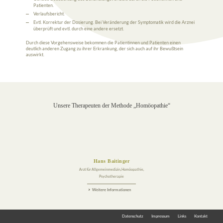
Patienten.
Verlaufsbericht.
Evtl. Korrektur der Dosierung. Bei Veränderung der Symptomatik wird die Arznei
überprüft und evtl. durch eine andere ersetzt.
Durch diese Vorgehensweise bekommen die Patientinnen und Patienten einen
deutlich anderen Zugang zu ihrer Erkrankung, der sich auch auf ihr Bewußtsein
auswirkt.
Unsere Therapeuten der Methode „Homöopathie“
Hans Baitinger
Arzt für Allgemeinmedizin, Homöopathie,
Psychotherapie
Weitere Informationen
Datenschutz
Impressum
Links
Kontakt